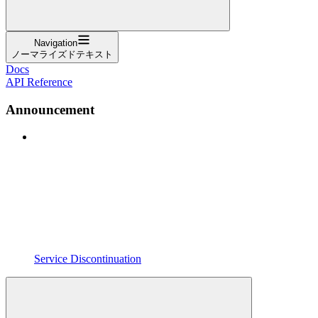
Navigation
ノーマライズドテキスト
Docs
API Reference
Announcement
Service Discontinuation