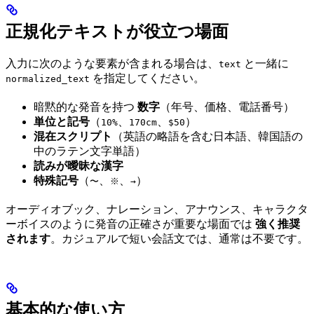
正規化テキストが役立つ場面
入力に次のような要素が含まれる場合は、
と一緒に
text
を指定してください。
normalized_text
暗黙的な発音を持つ
数字
（年号、価格、電話番号）
単位と記号
（
、
、
）
10%
170cm
$50
混在スクリプト
（英語の略語を含む日本語、韓国語の
中のラテン文字単語）
読みが曖昧な漢字
特殊記号
（
、
、
）
〜
※
→
オーディオブック、ナレーション、アナウンス、キャラクタ
ーボイスのように発音の正確さが重要な場面では
強く推奨
されます
。カジュアルで短い会話文では、通常は不要です。
基本的な使い方