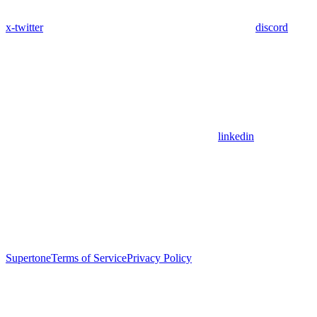
x-twitter
discord
linkedin
Supertone
Terms of Service
Privacy Policy