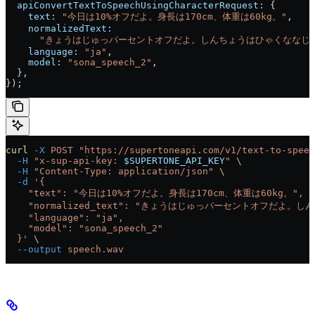
  apiConvertTextToSpeechUsingCharacterRequest:
 {
    text:
 "今日は10%オフだよ。身長は170cm、体重は60kg。"
,
    normalizedText:
      "きょうはじゅっパーセントオフだよ。しんちょうはひゃくなな
    language:
 "ja"
,
    model:
 "sona_speech_2"
,
  },
});
curl
 -X
 POST
 "https://supertoneapi.com/v1/text-to-speec
  -H
 "x-sup-api-key: 
$SUPERTONE_API_KEY
"
 \
  -H
 "Content-Type: application/json"
 \
  -d
 '{
    "text": "今日は10%オフだよ。身長は170cm、体重は60kg。",
    "normalized_text": "きょうはじゅっパーセントオフ
    "language": "ja",
    "model": "sona_speech_2"
  }'
 \
  --output
 speech.wav