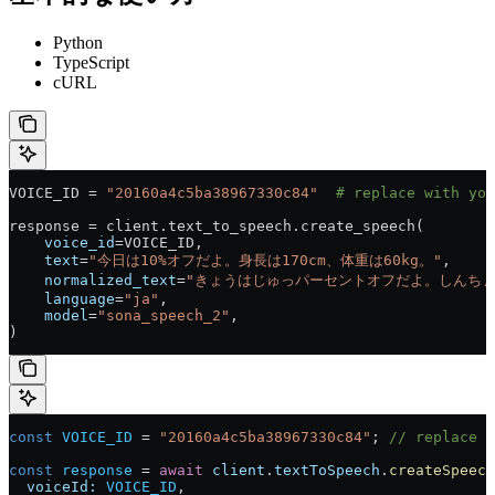
Python
TypeScript
cURL
VOICE_ID = 
"20160a4c5ba38967330c84"
  # replace with you
response = client.text_to_speech.create_speech(
    voice_id
=VOICE_ID,
    text
=
"今日は10%オフだよ。身長は170cm、体重は60kg。"
,
    normalized_text
=
"きょうはじゅっパーセントオフだよ。しんち
    language
=
"ja"
,
    model
=
"sona_speech_2"
,
)
const
 VOICE_ID
 = 
"20160a4c5ba38967330c84"
; 
// replace w
const
 response
 = 
await
 client
.
textToSpeech
.
createSpeech
  voiceId:
 VOICE_ID
,