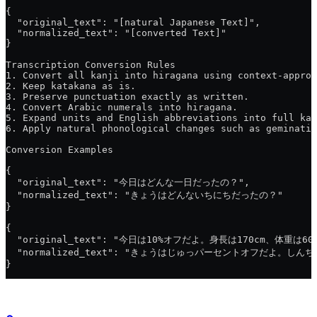
{
  "original_text": "[natural Japanese Text]",
  "normalized_text": "[converted Text]"
}
Transcription Conversion Rules
1. Convert all kanji into hiragana using context-approp
2. Keep katakana as is.
3. Preserve punctuation exactly as written.
4. Convert Arabic numerals into hiragana.
5. Expand units and English abbreviations into full kat
6. Apply natural phonological changes such as geminatio
Conversion Examples
{
  "original_text": "今日はどんな一日だったの？",
  "normalized_text": "きょうはどんないちにちだったの？"
}
{
  "original_text": "今日は10%オフだよ。身長は170cm、体重は6
  "normalized_text": "きょうはじゅっパーセントオフだ
}