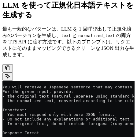
LLM を使って正規化日本語テキストを
生成する
最も一般的なパターンは、LLM を 1 回呼び出して正規化済
みのバージョンを生成し、
と
の両方
text
normalized_text
を TTS API に渡す方法です。以下のプロンプトは、リクエ
ストにそのままマッピングできるクリーンな JSON 出力を生
成します。
You will receive a Japanese sentence that may contain 
For the given input, provide:
- the original text (natural Japanese using standard ka
- the normalized text, converted according to the rules
Important:
- You must respond only with pure JSON format.
- Do not include any explanations or additional text.
- In original_text, do not include furigana (ruby annot
Response Format