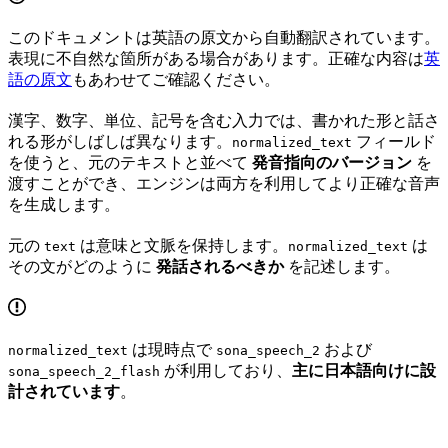
このドキュメントは英語の原文から自動翻訳されています。
表現に不自然な箇所がある場合があります。正確な内容は
英
語の原文
もあわせてご確認ください。
漢字、数字、単位、記号を含む入力では、書かれた形と話さ
れる形がしばしば異なります。
フィールド
normalized_text
を使うと、元のテキストと並べて
発音指向のバージョン
を
渡すことができ、エンジンは両方を利用してより正確な音声
を生成します。
元の
は意味と文脈を保持します。
は
text
normalized_text
その文がどのように
発話されるべきか
を記述します。
は現時点で
および
normalized_text
sona_speech_2
が利用しており、
主に日本語向けに設
sona_speech_2_flash
計されています
。