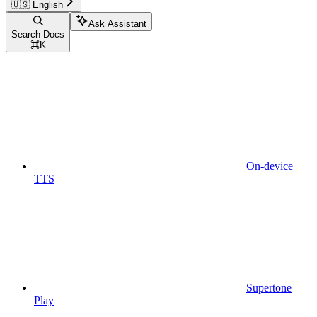
🇺🇸 English
Ask Assistant
Search Docs
⌘
K
On-device
TTS
Supertone
Play