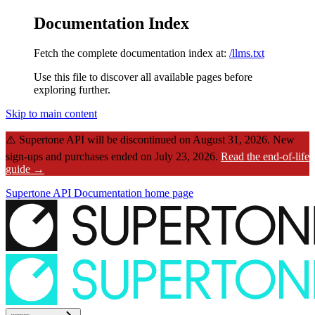
Documentation Index
Fetch the complete documentation index at:
/llms.txt
Use this file to discover all available pages before
exploring further.
Skip to main content
⚠️
Supertone API will be discontinued on August 31, 2026.
New
sign-ups and purchases ended on July 23, 2026.
Read the end-of-life
guide →
Supertone API Documentation
home page