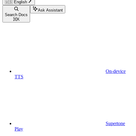
🇺🇸 English
Ask Assistant
Search Docs
⌘
K
On-device
TTS
Supertone
Play