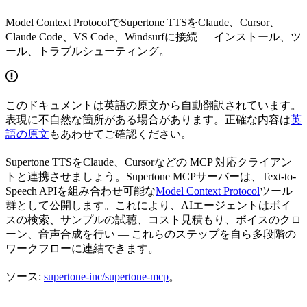
Model Context ProtocolでSupertone TTSをClaude、Cursor、
Claude Code、VS Code、Windsurfに接続 — インストール、ツ
ール、トラブルシューティング。
このドキュメントは英語の原文から自動翻訳されています。
表現に不自然な箇所がある場合があります。正確な内容は
英
語の原文
もあわせてご確認ください。
Supertone TTSをClaude、Cursorなどの MCP 対応クライアン
トと連携させましょう。Supertone MCPサーバーは、Text-to-
Speech APIを組み合わせ可能な
Model Context Protocol
ツール
群として公開します。これにより、AIエージェントはボイ
スの検索、サンプルの試聴、コスト見積もり、ボイスのクロ
ーン、音声合成を行い — これらのステップを自ら多段階の
ワークフローに連結できます。
ソース:
supertone-inc/supertone-mcp
。