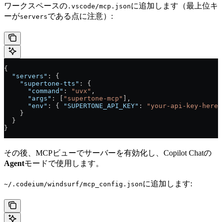
ワークスペースの
に追加します（最上位キ
.vscode/mcp.json
ーが
である点に注意）:
servers
{
  "servers"
: {
    "supertone-tts"
: {
      "command"
: 
"uvx"
,
      "args"
: [
"supertone-mcp"
],
      "env"
: { 
"SUPERTONE_API_KEY"
: 
"your-api-key-here"
    }
  }
}
その後、MCPビューでサーバーを有効化し、Copilot Chatの
Agent
モードで使用します。
に追加します:
~/.codeium/windsurf/mcp_config.json