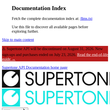
Documentation Index
Fetch the complete documentation index at:
/llms.txt
Use this file to discover all available pages before
exploring further.
Skip to main content
⚠️
Supertone API will be discontinued on August 31, 2026.
New
sign-ups and purchases ended on July 23, 2026.
Read the end-of-life
guide →
Supertone API Documentation
home page