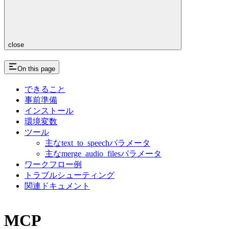
close
On this page
できること
事前準備
インストール
環境変数
ツール
主なtext_to_speechパラメータ
主なmerge_audio_filesパラメータ
ワークフロー例
トラブルシューティング
関連ドキュメント
MCP