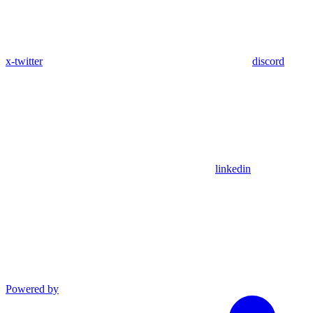
x-twitter
discord
linkedin
Powered by