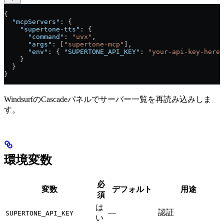
{
  "mcpServers"
: {
    "supertone-tts"
: {
      "command"
: 
"uvx"
,
      "args"
: [
"supertone-mcp"
],
      "env"
: { 
"SUPERTONE_API_KEY"
: 
"your-api-key-here"
    }
  }
}
WindsurfのCascadeパネルでサーバー一覧を再読み込みしま
す。
環境変数
必
変数
デフォルト
用途
須
は
認証
—
SUPERTONE_API_KEY
い