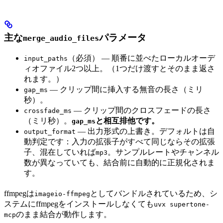
主な
パラメータ
merge_audio_files
（必須） — 順番に並べたローカルオーデ
input_paths
ィオファイル2つ以上。（1つだけ渡すとそのまま返さ
れます。）
— クリップ間に挿入する無音の長さ（ミリ
gap_ms
秒）。
— クリップ間のクロスフェードの長さ
crossfade_ms
（ミリ秒）。
と相互排他です。
gap_ms
— 出力形式の上書き。デフォルトは自
output_format
動判定です：入力の拡張子がすべて同じならその拡張
子、混在していれば
。サンプルレートやチャンネル
mp3
数が異なっていても、結合前に自動的に正規化されま
す。
ffmpegは
としてバンドルされているため、シ
imageio-ffmpeg
ステムにffmpegをインストールしなくても
uvx supertone-
のまま結合が動作します。
mcp