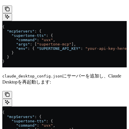
{
  "mcpServers"
: {
    "supertone-tts"
: {
      "command"
: 
"uvx"
,
      "args"
: [
"supertone-mcp"
],
      "env"
: { 
"SUPERTONE_API_KEY"
: 
"your-api-key-here"
    }
  }
}
にサーバーを追加し、Claude
claude_desktop_config.json
Desktopを再起動します:
{
  "mcpServers"
: {
    "supertone-tts"
: {
      "command"
: 
"uvx"
,