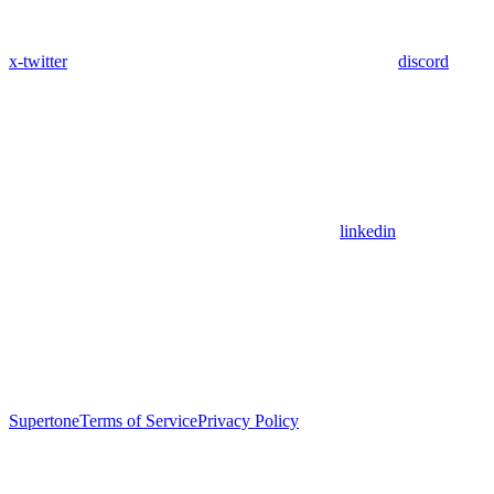
x-twitter
discord
linkedin
Supertone
Terms of Service
Privacy Policy