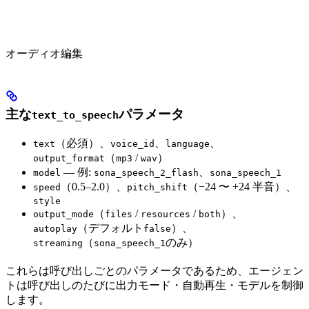
オーディオ編集
主な
パラメータ
text_to_speech
（必須）、
、
、
text
voice_id
language
（
/
）
output_format
mp3
wav
— 例:
、
model
sona_speech_2_flash
sona_speech_1
（0.5–2.0）、
（−24 〜 +24 半音）、
speed
pitch_shift
style
（
/
/
）、
output_mode
files
resources
both
（デフォルト
）、
autoplay
false
（
のみ）
streaming
sona_speech_1
これらは呼び出しごとのパラメータであるため、エージェン
トは呼び出しのたびに出力モード・自動再生・モデルを制御
します。