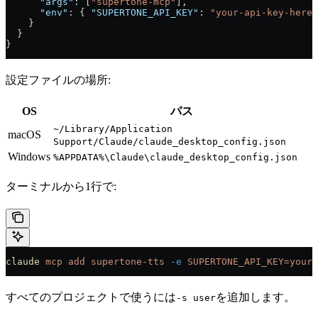
      "args"
: [
"supertone-mcp"
],
      "env"
: { 
"SUPERTONE_API_KEY"
: 
"your-api-key-here"
    }
  }
}
設定ファイルの場所:
OS
パス
~/Library/Application
macOS
Support/Claude/claude_desktop_config.json
Windows
%APPDATA%\Claude\claude_desktop_config.json
ターミナルから1行で:
claude
 mcp
 add
 supertone-tts
 -e
 SUPERTONE_API_KEY=your-
すべてのプロジェクトで使うには
を追加します。
-s user