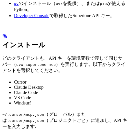
のインストール（
を提供）、または
が使える
uv
uvx
pip
Python。
Developer Console
で取得したSupertone API キー。
インストール
どのクライアントも、API キーを環境変数で渡して同じサー
バー（
）を実行します。以下からクライ
uvx supertone-mcp
アントを選択してください。
Cursor
Claude Desktop
Claude Code
VS Code
Windsurf
（グローバル）また
~/.cursor/mcp.json
は
（プロジェクトごと）に追加し、API キ
.cursor/mcp.json
ーを入力します: