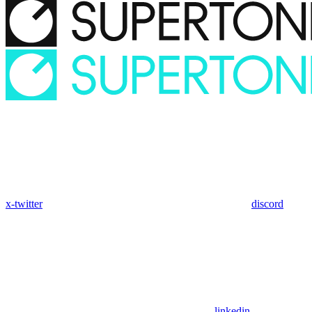
x-twitter
discord
linkedin