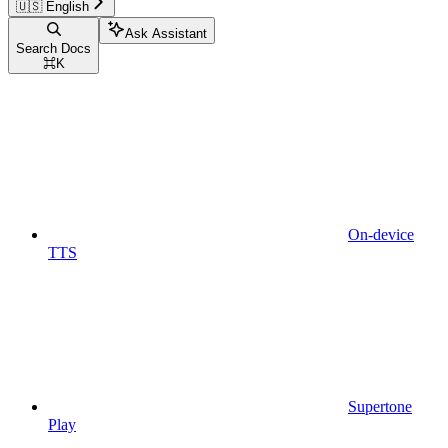
🇺🇸 English
Ask Assistant
Search Docs
⌘
K
On-device
TTS
Supertone
Play