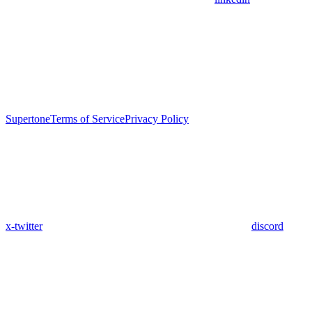
Supertone
Terms of Service
Privacy Policy
x-twitter
discord