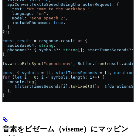
  apiConvertTextToSpeechUsingCharacterRequest:
 {
    text:
 "Welcome to the workshop."
,
    language:
 "en"
,
    model:
 "sona_speech_2"
,
    includePhonemes:
 true
,
  },
});
const
 result
 = 
response
.
result
 as
 {
  audioBase64
: 
string
;
  phonemes
?: { 
symbols
?: 
string
[]; 
startTimesSeconds
?: 
};
fs
.
writeFileSync
(
"speech.wav"
, 
Buffer
.
from
(
result
.
audio
const
 { 
symbols
 = [], 
startTimesSeconds
 = [], 
durations
for
 (
let
 i
 = 
0
; 
i
 < 
symbols
.
length
; 
i
++) {
  console
.
log
(
    `
${
startTimesSeconds
[
i
].
toFixed
(
3
)
}
s  
${
durationsSe
  );
}
音素をビゼーム（viseme）にマッピン