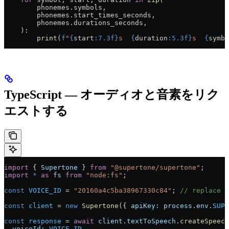
        phonemes.symbols,
        phonemes.start_times_seconds,
        phonemes.durations_seconds,
    ):
        print
(
f
"
{
start
:7.3f}
s  
{
duration
:5.3f}
s  
{
symbo
TypeScript — オーディオと音素をリク
エストする
import
 { 
Supertone
 } 
from
 "@supertone/supertone"
;
import
 *
 as
 fs
 from
 "node:fs"
;
const
 VOICE_ID
 = 
"20160a4c5ba38967330c84"
; 
// replace w
const
 client
 = 
new
 Supertone
({ 
apiKey:
 process
.
env
.
SUPE
const
 response
 = 
await
 client
.
textToSpeech
.
createSpeech
  voiceId:
 VOICE_ID
,