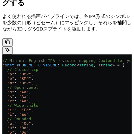
グする
よく使われる描画パイプラインでは、各IPA形式のシンボル
を少数の口形（ビゼーム）にマッピングし、それらを補間し
ながら3Dリグや2Dスプライトを駆動します。
// Minimal English IPA → viseme mapping (extend for you
const
 PHONEME_TO_VISEME
: 
Record
<
string
, 
string
> = {
  // Closed lip
  "p"
:
 "BMP"
,
  "b"
:
 "BMP"
,
  "m"
:
 "BMP"
,
  // Open vowel
  "ɑ"
:
 "Aa"
,
  "ʌ"
:
 "Aa"
,
  "ɐ"
:
 "Aa"
,
  // Wide smile
  "iː"
:
 "Ee"
,
  "i"
:
 "Ee"
,
  // Rounded
  "uː"
:
 "Oo"
,
  "u"
:
 "Oo"
,
  "o"
:
 "Oo"
,