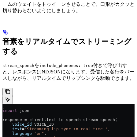
ームのウェイトをトゥイーンさせることで、口形がカクッと
切り替わらないようにしましょう。
音素をリアルタイムでストリーミング
する
を
付きで呼び出す
stream_speech
include_phonemes: true
と、レスポンスはNDJSONになります。受信した各行をパー
スしながら、リアルタイムでリップシンクを駆動できます。
import
 json
response = client.text_to_speech.stream_speech(
    voice_id
=VOICE_ID,
    text
=
"Streaming lip sync in real time."
,
    language
=
"en"
,