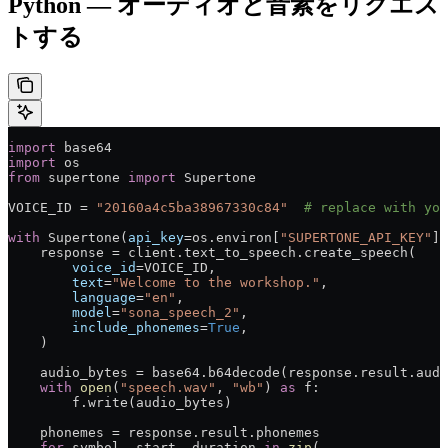
Python — オーディオと音素をリクエス
トする
import
 base64
import
 os
from
 supertone 
import
 Supertone
VOICE_ID = 
"20160a4c5ba38967330c84"
  # replace with you
with
 Supertone(
api_key
=os.environ[
"SUPERTONE_API_KEY"
])
    response = client.text_to_speech.create_speech(
        voice_id
=VOICE_ID,
        text
=
"Welcome to the workshop."
,
        language
=
"en"
,
        model
=
"sona_speech_2"
,
        include_phonemes
=
True
,
    )
    audio_bytes = base64.b64decode(response.result.audi
    with
 open
(
"speech.wav"
, 
"wb"
) 
as
 f:
        f.write(audio_bytes)
    phonemes = response.result.phonemes
    for
 symbol, start, duration 
in
 zip
(