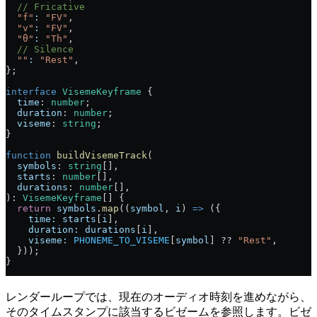
  // Fricative
  "f"
:
 "FV"
,
  "v"
:
 "FV"
,
  "θ"
:
 "Th"
,
  // Silence
  ""
:
 "Rest"
,
};
interface
 VisemeKeyframe
 {
  time
: 
number
;
  duration
: 
number
;
  viseme
: 
string
;
}
function
 buildVisemeTrack
(
  symbols
: 
string
[],
  starts
: 
number
[],
  durations
: 
number
[],
): 
VisemeKeyframe
[] {
  return
 symbols
.
map
((
symbol
, 
i
) 
=>
 ({
    time:
 starts
[
i
],
    duration:
 durations
[
i
],
    viseme:
 PHONEME_TO_VISEME
[
symbol
] ?? 
"Rest"
,
  }));
}
レンダーループでは、現在のオーディオ時刻を進めながら、
そのタイムスタンプに該当するビゼームを参照します。ビゼ