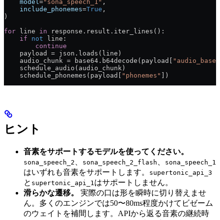
    model
=
"sona_speech_1"
,
    include_phonemes
=
True
,
)
for
 line 
in
 response.result.iter_lines():
    if
 not
 line:
        continue
    payload = json.loads(line)
    audio_chunk = base64.b64decode(payload[
"audio_base6
    schedule_audio(audio_chunk)
    schedule_phonemes(payload[
"phonemes"
])
ヒント
音素をサポートするモデルを使ってください。
、
、
sona_speech_2
sona_speech_2_flash
sona_speech_1
はいずれも音素をサポートします。
supertonic_api_3
と
はサポートしません。
supertonic_api_1
滑らかな遷移。
実際の口は形を瞬時に切り替えませ
ん。多くのエンジンでは50〜80ms程度かけてビゼーム
のウェイトを補間します。APIから返る音素の継続時