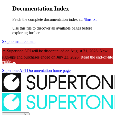
Documentation Index
Fetch the complete documentation index at:
/llms.txt
Use this file to discover all available pages before
exploring further.
Skip to main content
⚠️
Supertone API will be discontinued on August 31, 2026.
New
sign-ups and purchases ended on July 23, 2026.
Read the end-of-life
guide →
Supertone API Documentation
home page