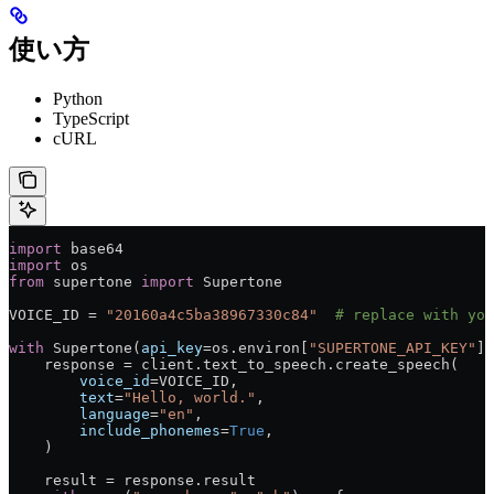
使い方
Python
TypeScript
cURL
import
 base64
import
 os
from
 supertone 
import
 Supertone
VOICE_ID = 
"20160a4c5ba38967330c84"
  # replace with you
with
 Supertone(
api_key
=os.environ[
"SUPERTONE_API_KEY"
])
    response = client.text_to_speech.create_speech(
        voice_id
=VOICE_ID,
        text
=
"Hello, world."
,
        language
=
"en"
,
        include_phonemes
=
True
,
    )
    result = response.result