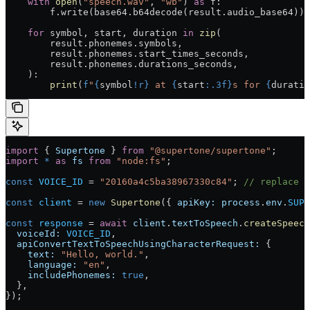
    with
 open
(
"speech.wav"
, 
"wb"
) 
as
 f:
        f.write(base64.b64decode(result.audio_base64))
    for
 symbol, start, duration 
in
 zip
(
        result.phonemes.symbols,
        result.phonemes.start_times_seconds,
        result.phonemes.durations_seconds,
    ):
        print
(
f
"
{
symbol
!r}
 at 
{
start
:.3f}
s for 
{
duratio
import
 { 
Supertone
 } 
from
 "@supertone/supertone"
;
import
 *
 as
 fs
 from
 "node:fs"
;
const
 VOICE_ID
 = 
"20160a4c5ba38967330c84"
; 
// replace w
const
 client
 = 
new
 Supertone
({ 
apiKey:
 process
.
env
.
SUPE
const
 response
 = 
await
 client
.
textToSpeech
.
createSpeech
  voiceId:
 VOICE_ID
,
  apiConvertTextToSpeechUsingCharacterRequest:
 {
    text:
 "Hello, world."
,
    language:
 "en"
,
    includePhonemes:
 true
,
  },
});