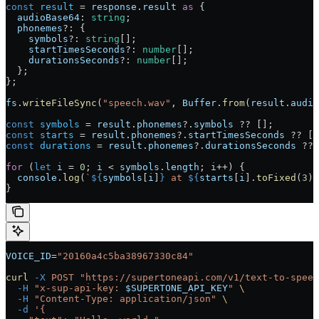
const
 result
 = 
response
.
result
 as
 {
  audioBase64
: 
string
;
  phonemes
?: {
    symbols
?: 
string
[];
    startTimesSeconds
?: 
number
[];
    durationsSeconds
?: 
number
[];
  };
};
fs
.
writeFileSync
(
"speech.wav"
, 
Buffer
.
from
(
result
.
audio
const
 symbols
 = 
result
.
phonemes
?.
symbols
 ?? [];
const
 starts
 = 
result
.
phonemes
?.
startTimesSeconds
 ?? []
const
 durations
 = 
result
.
phonemes
?.
durationsSeconds
 ?? 
for
 (
let
 i
 = 
0
; 
i
 < 
symbols
.
length
; 
i
++) {
  console
.
log
(
`
${
symbols
[
i
]
}
 at 
${
starts
[
i
].
toFixed
(
3
)
}
}
VOICE_ID
=
"20160a4c5ba38967330c84"
curl
 -X
 POST
 "https://supertoneapi.com/v1/text-to-speec
  -H
 "x-sup-api-key: 
$SUPERTONE_API_KEY
"
 \
  -H
 "Content-Type: application/json"
 \
  -d
 '{