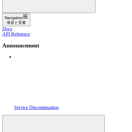
Navigation
発音と音素
Docs
API Reference
Announcement
Service Discontinuation