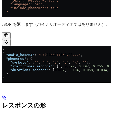
    "text": "Hello, world.",
    "language": "en",
    "include_phonemes": true
  }'
JSON を返します（バイナリオーディオではありません）:
{
  "audio_base64"
: 
"UklGRnoGAABXQVZF..."
,
  "phonemes"
: {
    "symbols"
: [
""
, 
"h"
, 
"ɐ"
, 
"ɡ"
, 
"ʌ"
, 
""
],
    "start_times_seconds"
: [
0
, 
0.092
, 
0.197
, 
0.255
, 
0.2
    "durations_seconds"
: [
0.092
, 
0.104
, 
0.058
, 
0.034
, 
0
  }
}
レスポンスの形