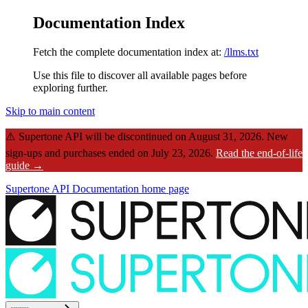
Documentation Index
Fetch the complete documentation index at:
/llms.txt
Use this file to discover all available pages before
exploring further.
Skip to main content
⚠️
Supertone API will be discontinued on August 31, 2026.
New
sign-ups and purchases ended on July 23, 2026.
Read the end-of-life
guide →
Supertone API Documentation
home page