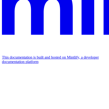
This documentation is built and hosted on Mintlify, a developer
documentation platform
Assistant
Responses
are
generated
using
AI