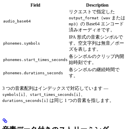
Field
Description
リクエストで指定した
（
または
output_format
wav
audio_base64
）の Base64 エンコード
mp3
済みオーディオです。
IPA 形式の音素シンボルで
す。空文字列は無音／ポー
phonemes.symbols
ズを表します。
各シンボルのクリップ内開
phonemes.start_times_seconds
始時刻です。
各シンボルの継続時間で
phonemes.durations_seconds
す。
3 つの音素配列はインデックスで対応しています —
、
、
symbols[i]
start_times_seconds[i]
は同じ 1 つの音素を指します。
durations_seconds[i]