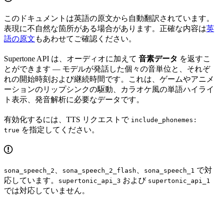
このドキュメントは英語の原文から自動翻訳されています。
表現に不自然な箇所がある場合があります。正確な内容は
英
語の原文
もあわせてご確認ください。
Supertone API は、オーディオに加えて
音素データ
を返すこ
とができます — モデルが発話した個々の音単位と、それぞ
れの開始時刻および継続時間です。これは、ゲームやアニメ
ーションのリップシンクの駆動、カラオケ風の単語ハイライ
ト表示、発音解析に必要なデータです。
有効化するには、TTS リクエストで
include_phonemes:
を指定してください。
true
、
、
で対
sona_speech_2
sona_speech_2_flash
sona_speech_1
応しています。
および
supertonic_api_3
supertonic_api_1
では対応していません。