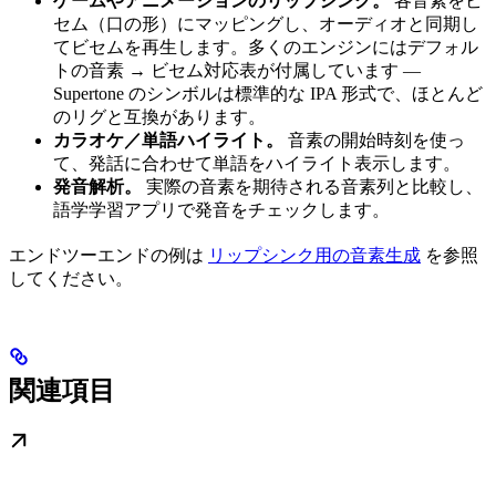
ゲームやアニメーションのリップシンク。
各音素をビ
セム（口の形）にマッピングし、オーディオと同期し
てビセムを再生します。多くのエンジンにはデフォル
トの音素 → ビセム対応表が付属しています —
Supertone のシンボルは標準的な IPA 形式で、ほとんど
のリグと互換があります。
カラオケ／単語ハイライト。
音素の開始時刻を使っ
て、発話に合わせて単語をハイライト表示します。
発音解析。
実際の音素を期待される音素列と比較し、
語学学習アプリで発音をチェックします。
エンドツーエンドの例は
リップシンク用の音素生成
を参照
してください。
関連項目