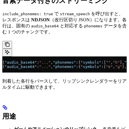
音素データ付きのストリーミング
で
を呼び出すと、
include_phonemes: true
stream_speech
レスポンスは
NDJSON
（改行区切り JSON）になります。各
行は、固有の
と対応する
データを含
audio_base64
phonemes
む 1 つのチャンクです。
{
"audio_base64"
:
"..."
,
"phonemes"
:{
"symbols"
:[
""
,
"h"
],
"s
{
"audio_base64"
:
"..."
,
"phonemes"
:{
"symbols"
:[
"ɐ"
,
"ɡ"
],
"
到着した各行をパースして、リップシンクレンダラーをリア
ルタイムに駆動できます。
用途