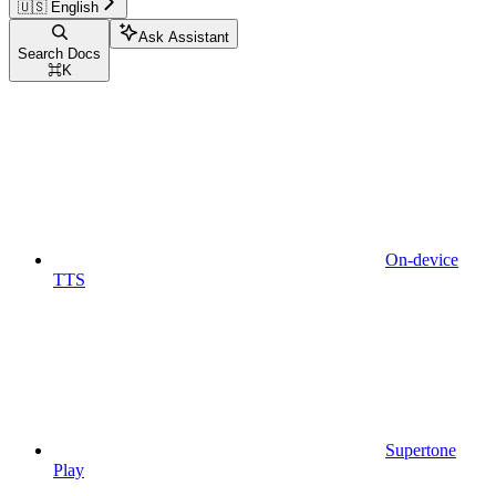
🇺🇸 English
Ask Assistant
Search Docs
⌘
K
On-device
TTS
Supertone
Play