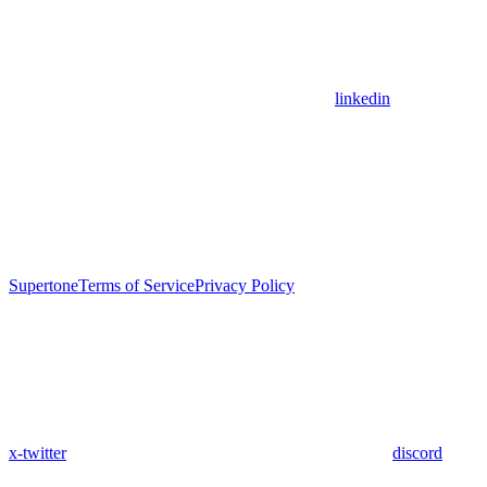
linkedin
Supertone
Terms of Service
Privacy Policy
x-twitter
discord