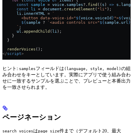
    for
 (
const
 voice
 of
 items
) {
      const
 sample
 = 
voice
.
samples
?.
find
((
s
) 
=>
 s
.
langu
      const
 li
 = 
document
.
createElement
(
"li"
);
      li
.
innerHTML
 = 
`
        <button data-voice-id="
${
voice
.
voiceId
}
">
${
voic
        ${
sample
 ? 
`<audio controls src="
${
sample
.
url
}
"
      `
;
      ul
.
appendChild
(
li
);
    }
  }
  renderVoices
();
</
script
>
ヒント:
フィールドは
の組
samples
(language, style, model)
み合わせをキーとしています。実際にアプリで使う組み合わ
せに一致するサンプルを選ぶことで、プレビューと本番出力
を一致させられます。
ページネーション
は
件まで（デフォルト20、最大
search_voices
page_size