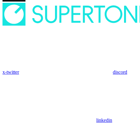
x-twitter
discord
linkedin