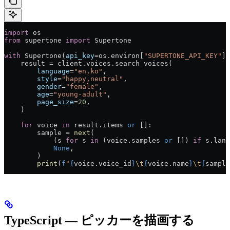
import
 os
from
 supertone 
import
 Supertone
with
 Supertone(
api_key
=os.environ[
"SUPERTONE_API_KEY"
])
    result = client.voices.search_voices(
        language
=
"en,ko"
,
        style
=
"happy,neutral"
,
        gender
=
"female"
,
        age
=
"young-adult"
,
        page_size
=
20
,
    )
    for
 voice 
in
 result.items 
or
 []:
        sample = 
next
(
            (s 
for
 s 
in
 (voice.samples 
or
 []) 
if
 s.lang
            None
,
        )
        print
(
f
"
{
voice.voice_id
}
\t
{
voice.name
}
\t
{
sample
TypeScript — ピッカーを描画する