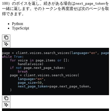
100）のボイスを返し、続きがある場合は
を
next_page_token
一緒に返します。そのトークンを再度渡せば次のページを取
得できます。
Python
TypeScript
page = client.voices.search_voices(
language
=
"en"
, 
page_
while
 True
:
    for
 voice 
in
 page.items 
or
 []:
        handle(voice)
    if
 not
 page.next_page_token:
        break
    page = client.voices.search_voices(
        language
=
"en"
,
        page_size
=
50
,
        next_page_token
=page.next_page_token,
    )