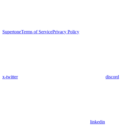
Supertone
Terms of Service
Privacy Policy
x-twitter
discord
linkedin