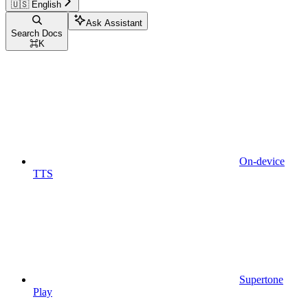
🇺🇸 English
Ask Assistant
Search Docs
⌘
K
On-device
TTS
Supertone
Play