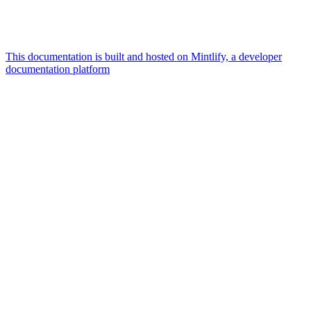
This documentation is built and hosted on Mintlify, a developer
documentation platform
Assistant
Responses
are
generated
using
AI
and
may
contain
mistakes.