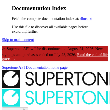
Documentation Index
Fetch the complete documentation index at:
/llms.txt
Use this file to discover all available pages before
exploring further.
Skip to main content
⚠️
Supertone API will be discontinued on August 31, 2026.
New
sign-ups and purchases ended on July 23, 2026.
Read the end-of-life
guide →
Supertone API Documentation
home page