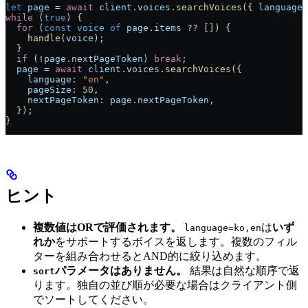
let
 page
 = 
await
 client
.
voices
.
searchVoices
({ 
language:
while
 (
true
) {
  for
 (
const
 voice
 of
 page
.
items
 ?? []) {
    handle
(
voice
);
  }
  if
 (!
page
.
nextPageToken
) 
break
;
  page
 = 
await
 client
.
voices
.
searchVoices
({
    language:
 "en"
,
    pageSize:
 50
,
    nextPageToken:
 page
.
nextPageToken
,
  });
}
ヒント
複数値はORで評価されます。
は
いず
language=ko,en
れか
をサポートするボイスを返します。複数のフィル
ターを組み合わせるとAND的に絞り込めます。
パラメータはありません。
結果は自然な順序で返
sort
ります。独自の並び順が必要な場合はクライアント側
でソートしてください。