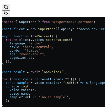
import
 { 
Supertone
 } 
from
 "@supertone/supertone"
;
const
 client
 = 
new
 Supertone
({ 
apiKey:
 process
.
env
.
SUPE
async
 function
 loadVoices
() {
  return
 client
.
voices
.
searchVoices
({
    language:
 "en,ko"
,
    style:
 "happy,neutral"
,
    gender:
 "female"
,
    age:
 "young-adult"
,
    pageSize:
 20
,
  });
}
const
 result
 = 
await
 loadVoices
();
for
 (
const
 voice
 of
 result
.
items
 ?? []) {
  const
 sample
 = 
voice
.
samples
?.
find
((
s
) 
=>
 s
.
language
 
  console
.
log
(
    voice
.
voiceId
,
    voice
.
name
,
    sample
?.
url
 ?? 
"(no en sample)"
,
  );
}