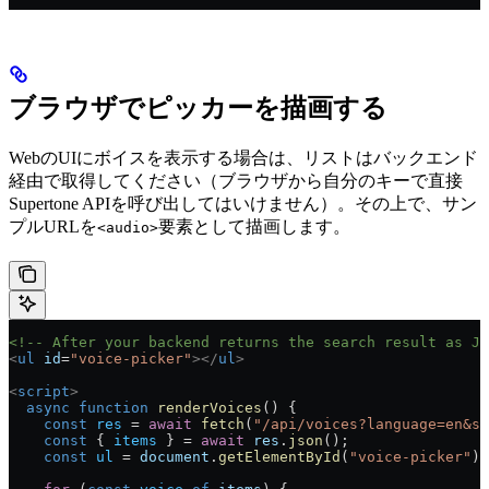
ブラウザでピッカーを描画する
WebのUIにボイスを表示する場合は、リストはバックエンド
経由で取得してください（ブラウザから自分のキーで直接
Supertone APIを呼び出してはいけません）。その上で、サン
プルURLを
要素として描画します。
<audio>
<!-- After your backend returns the search result as JS
<
ul
 id
=
"voice-picker"
></
ul
>
<
script
>
  async
 function
 renderVoices
() {
    const
 res
 = 
await
 fetch
(
"/api/voices?language=en&st
    const
 { 
items
 } = 
await
 res
.
json
();
    const
 ul
 = 
document
.
getElementById
(
"voice-picker"
);