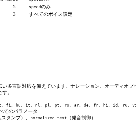
5
のみ
speed
3
すべてのボイス設定
広い多言語対応を備えています。ナレーション、オーディオブ
です。
、
、
、
、
、
、
、
、
、
、
、
、
、
、
t
fi
hu
it
nl
pl
pt
ro
ar
de
fr
hi
id
ru
v
べてのパラメータ
ムスタンプ）、
（発音制御）
normalized_text