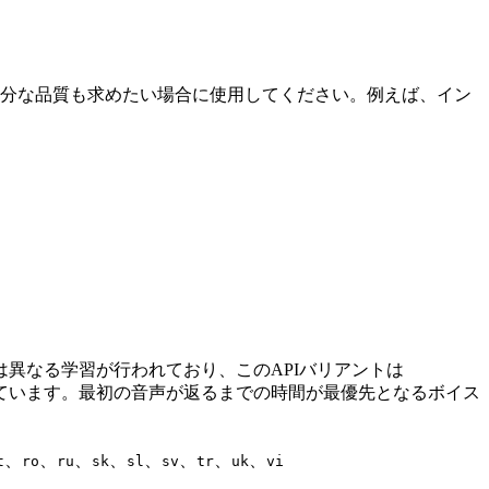
分な品質も求めたい場合に使用してください。例えば、イン
ースとは異なる学習が行われており、このAPIバリアントは
ています。最初の音声が返るまでの時間が最優先となるボイス
、
、
、
、
、
、
、
、
t
ro
ru
sk
sl
sv
tr
uk
vi