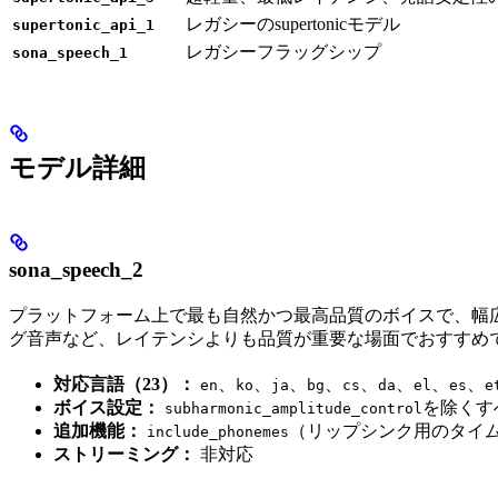
レガシーのsupertonicモデル
supertonic_api_1
レガシーフラッグシップ
sona_speech_1
モデル詳細
sona_speech_2
プラットフォーム上で最も自然かつ最高品質のボイスで、幅
グ音声など、レイテンシよりも品質が重要な場面でおすすめ
対応言語（23）：
、
、
、
、
、
、
、
、
en
ko
ja
bg
cs
da
el
es
e
ボイス設定：
を除くす
subharmonic_amplitude_control
追加機能：
（リップシンク用のタイ
include_phonemes
ストリーミング：
非対応