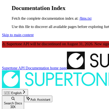
Documentation Index
Fetch the complete documentation index at:
/llms.txt
Use this file to discover all available pages before exploring fur
Skip to main content
⚠️
Supertone API will be discontinued on August 31, 2026.
New sign-
Supertone API Documentation
home page
🇺🇸 English
Ask Assistant
Search Docs
⌘
K