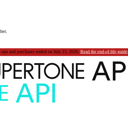
ther.
ups and purchases ended on July 23, 2026.
Read the end-of-life guid