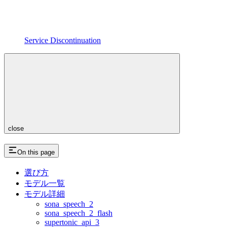
Service Discontinuation
close
On this page
選び方
モデル一覧
モデル詳細
sona_speech_2
sona_speech_2_flash
supertonic_api_3