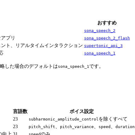
おすすめ
sona_speech_2
なアプリ
sona_speech_2_flash
ジェント、リアルタイムインタラクション
supertonic_api_3
応
sona_speech_1
略した場合のデフォルトは
です。
sona_speech_1
言語数
ボイス設定
23
を除くすべて
subharmonic_amplitude_control
23
、
、
、
pitch_shift
pitch_variance
speed
duration
の向上
31
のみ
speed