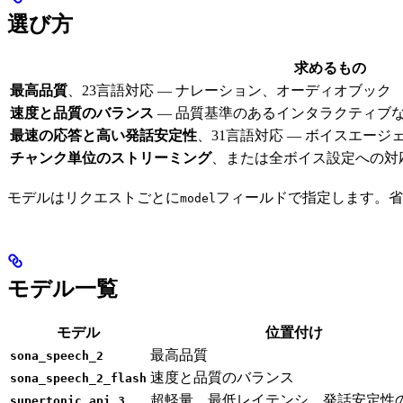
選び方
求めるもの
最高品質
、23言語対応 — ナレーション、オーディオブック
速度と品質のバランス
— 品質基準のあるインタラクティブ
最速の応答と高い発話安定性
、31言語対応 — ボイスエー
チャンク単位のストリーミング
、または全ボイス設定への対
モデルはリクエストごとに
フィールドで指定します。省
model
モデル一覧
モデル
位置付け
最高品質
sona_speech_2
速度と品質のバランス
sona_speech_2_flash
超軽量、最低レイテンシ、発話安定性
supertonic_api_3