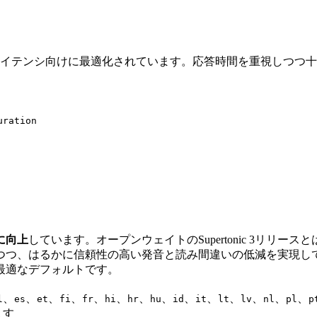
イテンシ向けに最適化されています。応答時間を重視しつつ十
。
uration
に向上
しています。オープンウェイトのSupertonic 3リリ
つつ、はるかに信頼性の高い発音と読み間違いの低減を実現し
最適なデフォルトです。
、
、
、
、
、
、
、
、
、
、
、
、
、
、
l
es
et
fi
fr
hi
hr
hu
id
it
lt
lv
nl
pl
p
ます