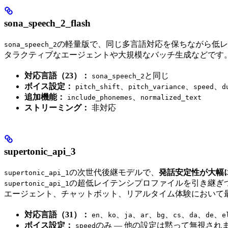
sona_speech_2_flash
の軽量版で、同じ多言語対応を保ちながら低レ
sona_speech_2
タラクティブなエージェントや大規模なバッチ生成などです
対応言語（23）：
と同じ
sona_speech_2
ボイス設定：
、
、
、
pitch_shift
pitch_variance
speed
d
追加機能：
、
include_phonemes
normalized_text
ストリーミング：
非対応
supertonic_api_3
の次世代後継モデルで、
発話安定性が大幅
supertonic_api_1
の超低レイテンシプロファイルを引き継ぎ
supertonic_api_1
エージェント、チャットボット、リアルタイム体験において
対応言語（31）：
、
、
、
、
、
、
、
、
en
ko
ja
ar
bg
cs
da
de
e
ボイス設定：
のみ — 他の設定は黙って無視され
speed