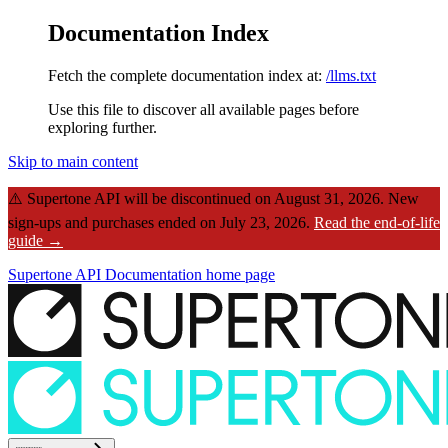
Documentation Index
Fetch the complete documentation index at:
/llms.txt
Use this file to discover all available pages before
exploring further.
Skip to main content
⚠️
Supertone API will be discontinued on August 31, 2026.
New
sign-ups and purchases ended on July 23, 2026.
Read the end-of-life
guide →
Supertone API Documentation
home page