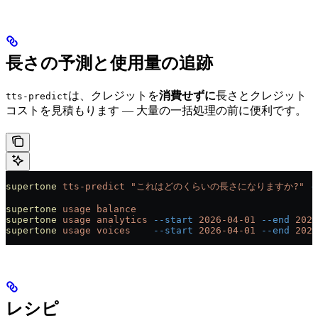
長さの予測と使用量の追跡
は、クレジットを
消費せずに
長さとクレジット
tts-predict
コストを見積もります — 大量の一括処理の前に便利です。
supertone
 tts-predict
 "これはどのくらいの長さになりますか?"
 -
supertone
 usage
 balance
supertone
 usage
 analytics
 --start
 2026-04-01
 --end
 2026
supertone
 usage
 voices
    --start
 2026-04-01
 --end
 2026
レシピ