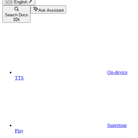
🇺🇸 English
Ask Assistant
Search Docs
⌘
K
On-device
TTS
Supertone
Play