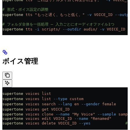
# 形式・ボイス設定の調整
supertone
 tts
 "もっと遅く、もっと低く。"
 -v
 VOICE_ID
 --outp
# フォルダ全体を一括処理 — 入力ごとにオーディオファイル1つ
supertone
 tts
 -i
 scripts/
 --outdir
 audio/
 -v
 VOICE_ID
ボイス管理
supertone
 voices
 list
                             
supertone
 voices
 list
 --type
 custom
                
supertone
 voices
 search
 --lang
 en
 --gender
 female
    
supertone
 voices
 get
 VOICE_ID
                        
supertone
 voices
 clone
 --name
 "My Voice"
 --sample
 sampl
supertone
 voices
 edit
 VOICE_ID
 --name
 "Renamed"
supertone
 voices
 delete
 VOICE_ID
 --yes
              