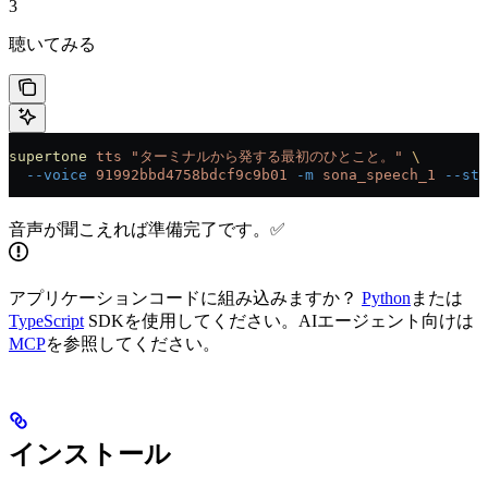
3
聴いてみる
supertone
 tts
 "ターミナルから発する最初のひとこと。"
 \
  --voice
 91992bbd4758bdcf9c9b01
 -m
 sona_speech_1
 --str
音声が聞こえれば準備完了です。✅
アプリケーションコードに組み込みますか？
Python
または
TypeScript
SDKを使用してください。AIエージェント向けは
MCP
を参照してください。
インストール