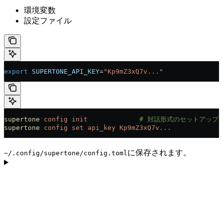
環境変数
設定ファイル
export
 SUPERTONE_API_KEY
=
"Kp9mZ3xQ7v..."
supertone
 config
 init
             # 対話形式のセットアップ
supertone
 config
 set
 api_key
 Kp9mZ3xQ7v...
に保存されます。
~/.config/supertone/config.toml