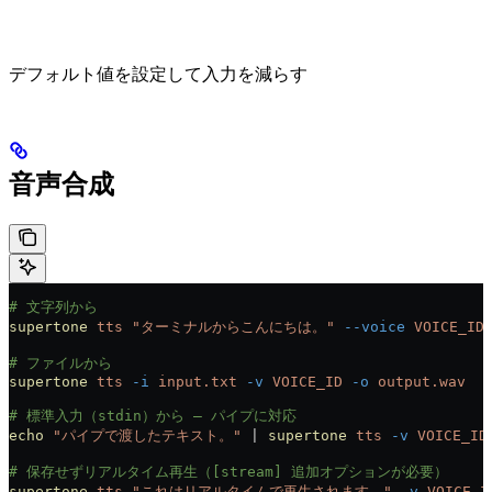
デフォルト値を設定して入力を減らす
音声合成
# 文字列から
supertone
 tts
 "ターミナルからこんにちは。"
 --voice
 VOICE_ID
# ファイルから
supertone
 tts
 -i
 input.txt
 -v
 VOICE_ID
 -o
 output.wav
# 標準入力（stdin）から — パイプに対応
echo
 "パイプで渡したテキスト。"
 | 
supertone
 tts
 -v
 VOICE_ID
# 保存せずリアルタイム再生（[stream] 追加オプションが必要）
supertone
 tts
 "これはリアルタイムで再生されます。"
 -v
 VOICE_I