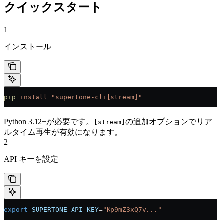
クイックスタート
1
インストール
pip
 install
 "supertone-cli[stream]"
Python 3.12+が必要です。
の追加オプションでリア
[stream]
ルタイム再生が有効になります。
2
API キーを設定
export
 SUPERTONE_API_KEY
=
"Kp9mZ3xQ7v..."