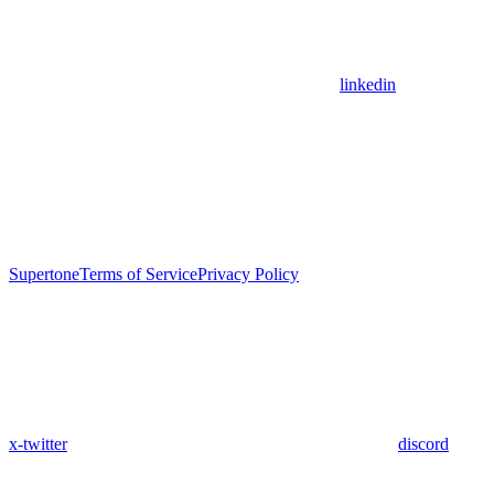
linkedin
Supertone
Terms of Service
Privacy Policy
x-twitter
discord