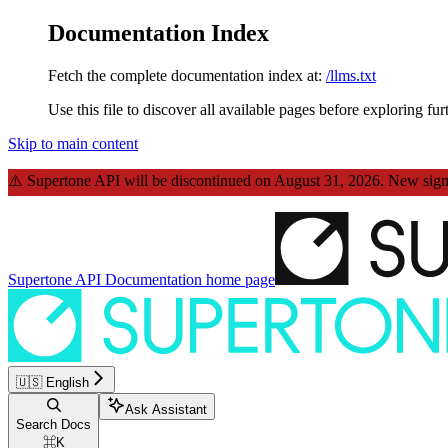
Documentation Index
Fetch the complete documentation index at:
/llms.txt
Use this file to discover all available pages before exploring fur
Skip to main content
⚠️
Supertone API will be discontinued on August 31, 2026.
New sign-
Supertone API Documentation
home page
🇺🇸 English
Ask Assistant
Search Docs
⌘
K