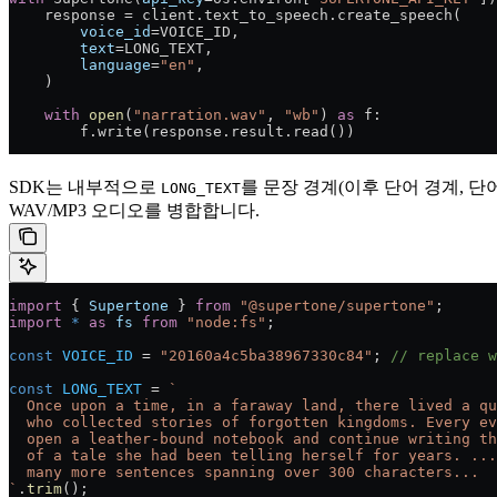
    response = client.text_to_speech.create_speech(
        voice_id
=VOICE_ID,
        text
=LONG_TEXT,
        language
=
"en"
,
    )
    with
 open
(
"narration.wav"
, 
"wb"
) 
as
 f:
        f.write(response.result.read())
SDK는 내부적으로
를 문장 경계(이후 단어 경계, 단
LONG_TEXT
WAV/MP3 오디오를 병합합니다.
import
 { 
Supertone
 } 
from
 "@supertone/supertone"
;
import
 *
 as
 fs
 from
 "node:fs"
;
const
 VOICE_ID
 = 
"20160a4c5ba38967330c84"
; 
// replace w
const
 LONG_TEXT
 = 
`
  Once upon a time, in a faraway land, there lived a qu
  who collected stories of forgotten kingdoms. Every ev
  open a leather-bound notebook and continue writing th
  of a tale she had been telling herself for years. ...
  many more sentences spanning over 300 characters...
`
.
trim
();