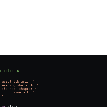
r voice ID
 quiet librarian "
y evening she would "
 the next chapter "
...continue with "
."
 
as
 client: