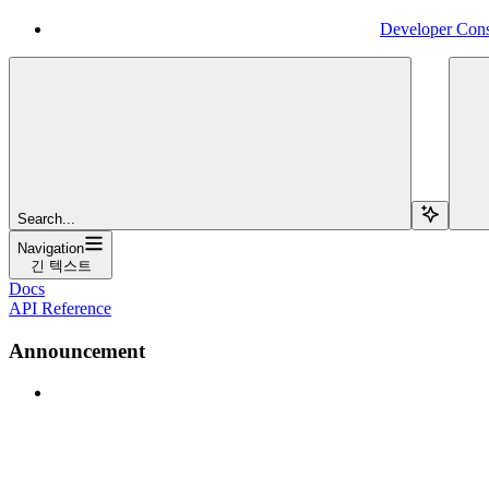
Developer Con
Search...
Navigation
긴 텍스트
Docs
API Reference
Announcement