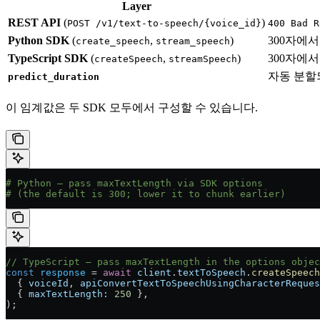
Layer
REST API
(
)
POST /v1/text-to-speech/{voice_id}
400 Bad R
Python SDK
(
,
)
300자에
create_speech
stream_speech
TypeScript SDK
(
,
)
300자에
createSpeech
streamSpeech
자동 분할
predict_duration
이 임계값은 두 SDK 모두에서 구성할 수 있습니다.
# Python — pass maxTextLength via SDK options
# (the default is 300; lower it to chunk earlier)
// TypeScript — pass maxTextLength in the options objec
const
 response
 = 
await
 client
.
textToSpeech
.
createSpeech
  { 
voiceId
, 
apiConvertTextToSpeechUsingCharacterReques
  { 
maxTextLength:
 250
 },
);