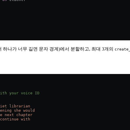
어 하나가 너무 길면 문자 경계)에서 분할하고, 최대 3개의
create
ith your voice ID
iet librarian
ening she would
e next chapter
continue with