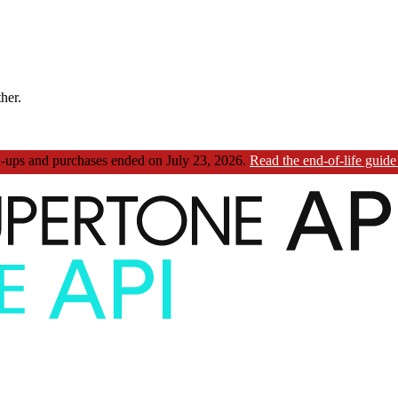
ther.
ups and purchases ended on July 23, 2026.
Read the end-of-life guid