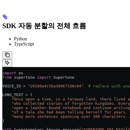
SDK 자동 분할의 전체 흐름
Python
TypeScript
import
 os
from
 supertone 
import
 Supertone
VOICE_ID = 
"20160a4c5ba38967330c84"
  # replace with you
LONG_TEXT = (
    "Once upon a time, in a faraway land, there lived a
    "who collected stories of forgotten kingdoms. Ever
    "open a leather-bound notebook and continue writing
    "of a tale she had been telling herself for years. 
    "many more sentences spanning over 300 characters..
)
with
 Supertone(
api_key
=os.environ[
"SUPERTONE_API_KEY"
])