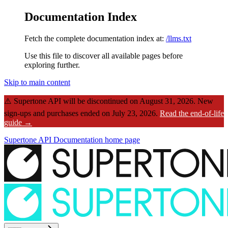
Documentation Index
Fetch the complete documentation index at:
/llms.txt
Use this file to discover all available pages before
exploring further.
Skip to main content
⚠️
Supertone API will be discontinued on August 31, 2026.
New
sign-ups and purchases ended on July 23, 2026.
Read the end-of-life
guide →
Supertone API Documentation
home page