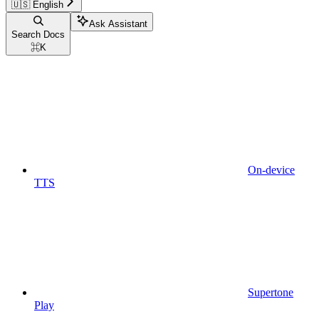
🇺🇸 English
Ask Assistant
Search Docs
⌘
K
On-device
TTS
Supertone
Play