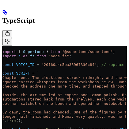
TypeScript
import
 { 
Supertone
 } 
from
 "@supertone/supertone"
;
import
 *
 as
 fs
 from
 "node:fs"
;
const
 VOICE_ID
 = 
"20160a4c5ba38967330c84"
; 
// replace w
const
 SCRIPT
 = 
`
Chapter one. The clocktower struck midnight, and the wi
square carried whispers from the workshops below. Hana 
checked the address one more time, and stepped through 
Inside, the air smelled of copper and lemon polish. Row
automatons stared back from the shelves, each one waiti
set her satchel on the bench and opened her notebook to
By dawn, the room had changed. One of the figures by th
longer half-finished, and Hana, very quietly, was no lo
`
.
trim
();