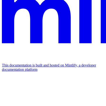
This documentation is built and hosted on Mintlify, a developer
documentation platform
Assistant
Responses
are
generated