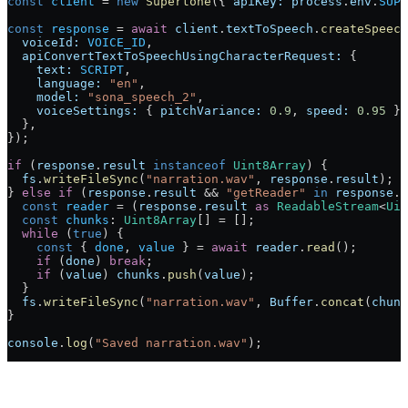
const
 client
 = 
new
 Supertone
({ 
apiKey:
 process
.
env
.
SUPE
const
 response
 = 
await
 client
.
textToSpeech
.
createSpeech
  voiceId:
 VOICE_ID
,
  apiConvertTextToSpeechUsingCharacterRequest:
 {
    text:
 SCRIPT
,
    language:
 "en"
,
    model:
 "sona_speech_2"
,
    voiceSettings:
 { 
pitchVariance:
 0.9
, 
speed:
 0.95
 },
  },
});
if
 (
response
.
result
 instanceof
 Uint8Array
) {
  fs
.
writeFileSync
(
"narration.wav"
, 
response
.
result
);
} 
else
 if
 (
response
.
result
 && 
"getReader"
 in
 response
.
r
  const
 reader
 = (
response
.
result
 as
 ReadableStream
<
Uin
  const
 chunks
: 
Uint8Array
[] = [];
  while
 (
true
) {
    const
 { 
done
, 
value
 } = 
await
 reader
.
read
();
    if
 (
done
) 
break
;
    if
 (
value
) 
chunks
.
push
(
value
);
  }
  fs
.
writeFileSync
(
"narration.wav"
, 
Buffer
.
concat
(
chunk
}
console
.
log
(
"Saved narration.wav"
);