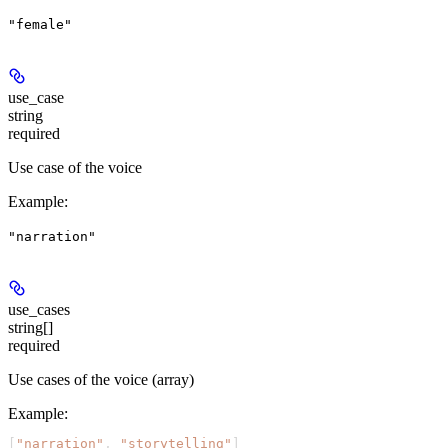
"female"
use_case
string
required
Use case of the voice
Example
:
"narration"
use_cases
string[]
required
Use cases of the voice (array)
Example
:
[
"narration"
, 
"storytelling"
]