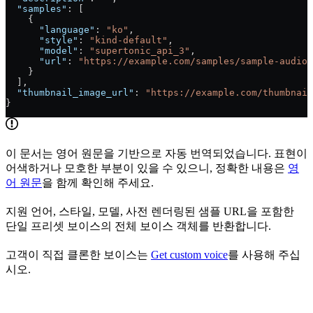
  "samples"
: [
    {
      "language"
: 
"ko"
,
      "style"
: 
"kind-default"
,
      "model"
: 
"supertonic_api_3"
,
      "url"
: 
"https://example.com/samples/sample-audio.
    }
  ],
  "thumbnail_image_url"
: 
"https://example.com/thumbnai
}
이 문서는 영어 원문을 기반으로 자동 번역되었습니다. 표현이
어색하거나 모호한 부분이 있을 수 있으니, 정확한 내용은
영
어 원문
을 함께 확인해 주세요.
지원 언어, 스타일, 모델, 사전 렌더링된 샘플 URL을 포함한
단일 프리셋 보이스의 전체 보이스 객체를 반환합니다.
고객이 직접 클론한 보이스는
Get custom voice
를 사용해 주십
시오.