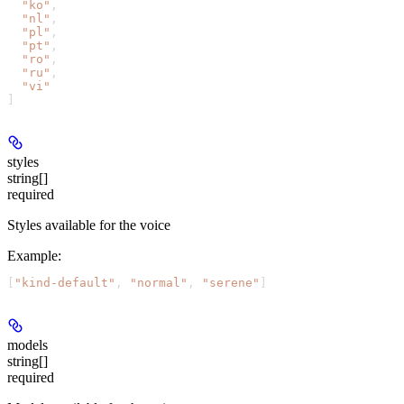
  "ko"
,
  "nl"
,
  "pl"
,
  "pt"
,
  "ro"
,
  "ru"
,
  "vi"
]
styles
string[]
required
Styles available for the voice
Example
:
[
"kind-default"
, 
"normal"
, 
"serene"
]
models
string[]
required