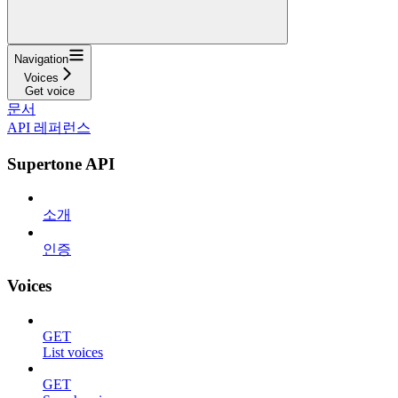
Navigation
Voices
Get voice
문서
API 레퍼런스
Supertone API
소개
인증
Voices
GET
List voices
GET