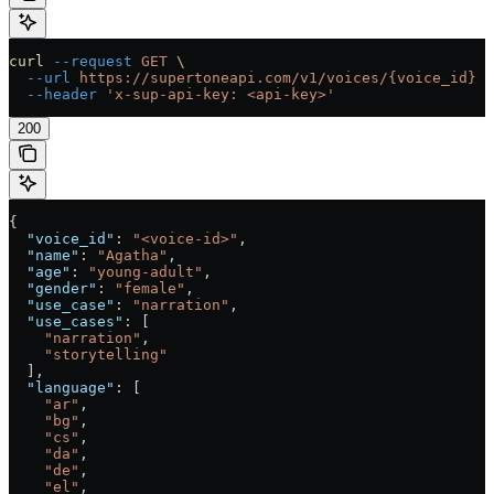
curl
 --request
 GET
 \
  --url
 https://supertoneapi.com/v1/voices/{voice_id}
 \
  --header
 'x-sup-api-key: <api-key>'
200
{
  "voice_id"
: 
"<voice-id>"
,
  "name"
: 
"Agatha"
,
  "age"
: 
"young-adult"
,
  "gender"
: 
"female"
,
  "use_case"
: 
"narration"
,
  "use_cases"
: [
    "narration"
,
    "storytelling"
  ],
  "language"
: [
    "ar"
,
    "bg"
,
    "cs"
,
    "da"
,
    "de"
,
    "el"
,