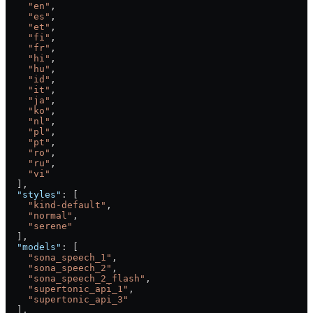
    "en"
,
    "es"
,
    "et"
,
    "fi"
,
    "fr"
,
    "hi"
,
    "hu"
,
    "id"
,
    "it"
,
    "ja"
,
    "ko"
,
    "nl"
,
    "pl"
,
    "pt"
,
    "ro"
,
    "ru"
,
    "vi"
  ],
  "styles"
: [
    "kind-default"
,
    "normal"
,
    "serene"
  ],
  "models"
: [
    "sona_speech_1"
,
    "sona_speech_2"
,
    "sona_speech_2_flash"
,
    "supertonic_api_1"
,
    "supertonic_api_3"
  ],