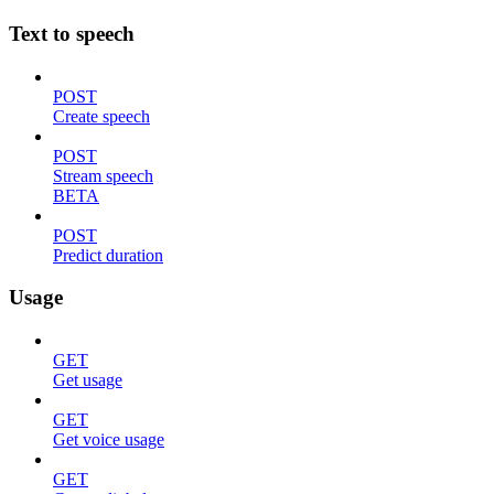
Text to speech
POST
Create speech
POST
Stream speech
BETA
POST
Predict duration
Usage
GET
Get usage
GET
Get voice usage
GET