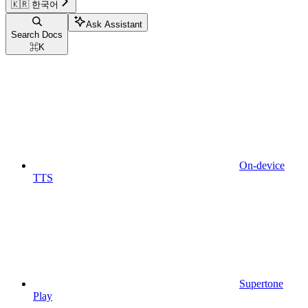
🇰🇷 한국어
Ask Assistant
Search Docs
⌘
K
On-device
TTS
Supertone
Play