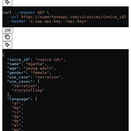
curl
 --request
 GET
 \
  --url
 https://supertoneapi.com/v1/voices/{voice_id}
 \
  --header
 'x-sup-api-key: <api-key>'
200
{
  "voice_id"
: 
"<voice-id>"
,
  "name"
: 
"Agatha"
,
  "age"
: 
"young-adult"
,
  "gender"
: 
"female"
,
  "use_case"
: 
"narration"
,
  "use_cases"
: [
    "narration"
,
    "storytelling"
  ],
  "language"
: [
    "ar"
,
    "bg"
,
    "cs"
,
    "da"
,
    "de"
,
    "el"
,
    "en"
,