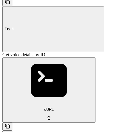
Try it
Get voice details by ID
cURL