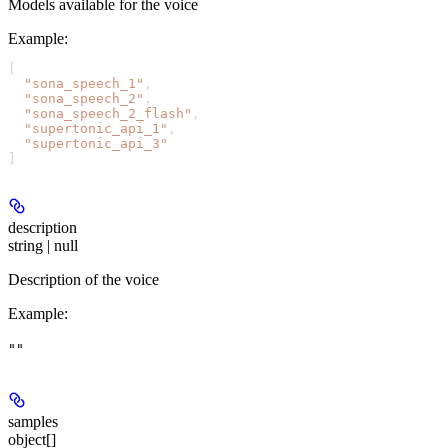
Models available for the voice
Example
:
[
  "sona_speech_1"
,
  "sona_speech_2"
,
  "sona_speech_2_flash"
,
  "supertonic_api_1"
,
  "supertonic_api_3"
]
description
string | null
Description of the voice
Example
:
""
samples
object[]