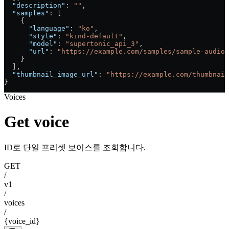
  "description"
: 
""
,
  "samples"
: [
    {
      "language"
: 
"ko"
,
      "style"
: 
"kind-default"
,
      "model"
: 
"supertonic_api_3"
,
      "url"
: 
"https://example.com/samples/sample-audio.
    }
  ],
  "thumbnail_image_url"
: 
"https://example.com/thumbnai
}
Voices
Get voice
ID로 단일 프리셋 보이스를 조회합니다.
GET
/
v1
/
voices
/
{voice_id}