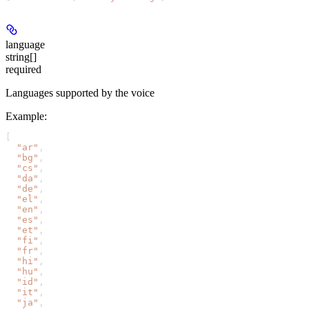
language
string[]
required
Languages supported by the voice
Example
:
[
  "ar"
,
  "bg"
,
  "cs"
,
  "da"
,
  "de"
,
  "el"
,
  "en"
,
  "es"
,
  "et"
,
  "fi"
,
  "fr"
,
  "hi"
,
  "hu"
,
  "id"
,
  "it"
,
  "ja"
,