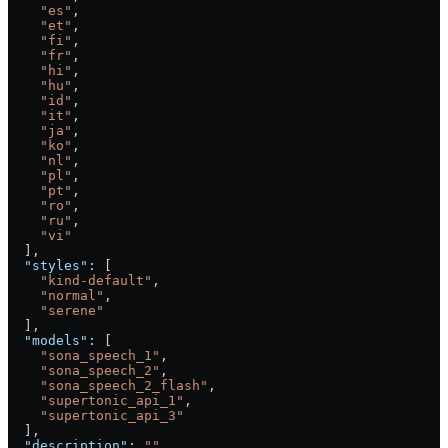
    "es"
,
    "et"
,
    "fi"
,
    "fr"
,
    "hi"
,
    "hu"
,
    "id"
,
    "it"
,
    "ja"
,
    "ko"
,
    "nl"
,
    "pl"
,
    "pt"
,
    "ro"
,
    "ru"
,
    "vi"
  ],
  "styles"
: [
    "kind-default"
,
    "normal"
,
    "serene"
  ],
  "models"
: [
    "sona_speech_1"
,
    "sona_speech_2"
,
    "sona_speech_2_flash"
,
    "supertonic_api_1"
,
    "supertonic_api_3"
  ],
  "description"
: 
""
,