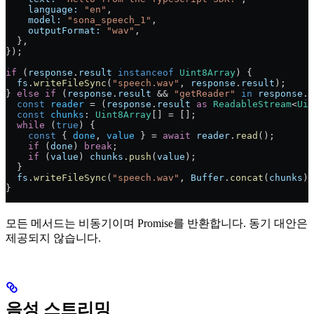
    language:
 "en"
,
    model:
 "sona_speech_1"
,
    outputFormat:
 "wav"
,
  },
});
if
 (
response
.
result
 instanceof
 Uint8Array
) {
  fs
.
writeFileSync
(
"speech.wav"
, 
response
.
result
);
} 
else
 if
 (
response
.
result
 && 
"getReader"
 in
 response
.
r
  const
 reader
 = (
response
.
result
 as
 ReadableStream
<
Uin
  const
 chunks
: 
Uint8Array
[] = [];
  while
 (
true
) {
    const
 { 
done
, 
value
 } = 
await
 reader
.
read
();
    if
 (
done
) 
break
;
    if
 (
value
) 
chunks
.
push
(
value
);
  }
  fs
.
writeFileSync
(
"speech.wav"
, 
Buffer
.
concat
(
chunks
))
}
모든 메서드는 비동기이며 Promise를 반환합니다. 동기 대안은
제공되지 않습니다.
음성 스트리밍