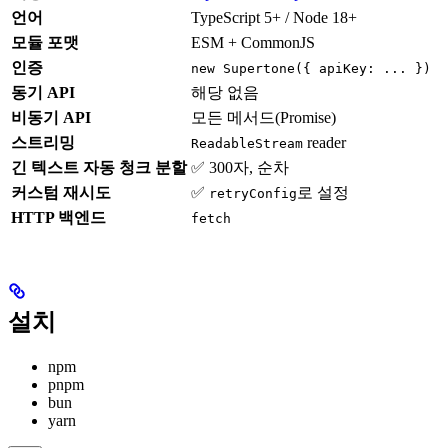
언어
TypeScript 5+ / Node 18+
모듈 포맷
ESM + CommonJS
인증
new Supertone({ apiKey: ... })
동기 API
해당 없음
비동기 API
모든 메서드(Promise)
스트리밍
reader
ReadableStream
긴 텍스트 자동 청크 분할
✅ 300자, 순차
커스텀 재시도
✅
로 설정
retryConfig
HTTP 백엔드
fetch
설치
npm
pnpm
bun
yarn