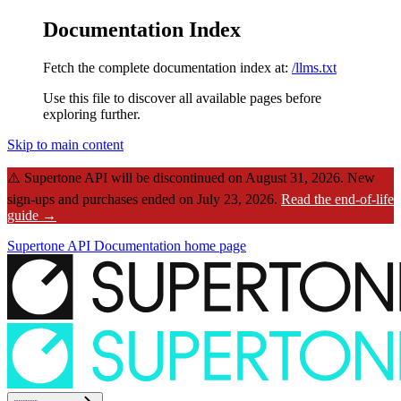
Documentation Index
Fetch the complete documentation index at:
/llms.txt
Use this file to discover all available pages before
exploring further.
Skip to main content
⚠️
Supertone API will be discontinued on August 31, 2026.
New
sign-ups and purchases ended on July 23, 2026.
Read the end-of-life
guide →
Supertone API Documentation
home page