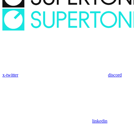
x-twitter
discord
linkedin