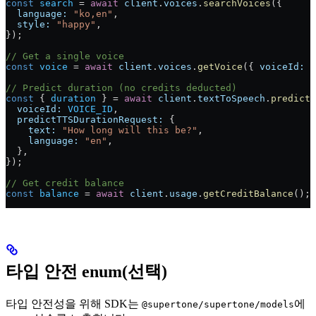
const
 search
 = 
await
 client
.
voices
.
searchVoices
({
  language:
 "ko,en"
,
  style:
 "happy"
,
});
// Get a single voice
const
 voice
 = 
await
 client
.
voices
.
getVoice
({ 
voiceId:
 V
// Predict duration (no credits deducted)
const
 { 
duration
 } = 
await
 client
.
textToSpeech
.
predictD
  voiceId:
 VOICE_ID
,
  predictTTSDurationRequest:
 {
    text:
 "How long will this be?"
,
    language:
 "en"
,
  },
});
// Get credit balance
const
 balance
 = 
await
 client
.
usage
.
getCreditBalance
();
타입 안전 enum(선택)
타입 안전성을 위해 SDK는
에
@supertone/supertone/models