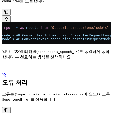
enum 상수를 노출합니다.
import
 *
 as
 models
 from
 "@supertone/supertone/models"
;
models
.
APIConvertTextToSpeechUsingCharacterRequestLangu
models
.
APIConvertTextToSpeechUsingCharacterRequestModel
일반 문자열 리터럴(
,
)도 동일하게 동작
"en"
"sona_speech_1"
합니다 — 선호하는 방식을 선택하세요.
오류 처리
오류는
에 있으며 모두
@supertone/supertone/models/errors
를 상속합니다.
SupertoneError