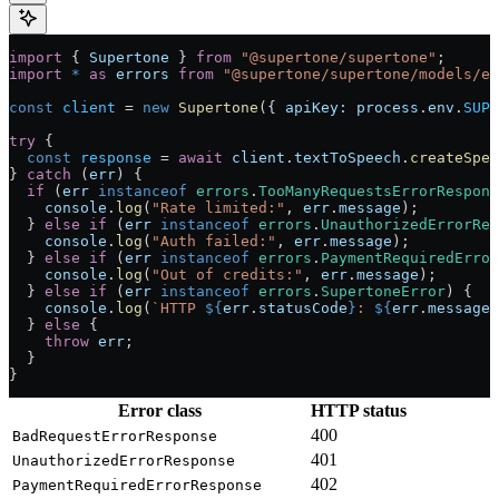
import
 { 
Supertone
 } 
from
 "@supertone/supertone"
;
import
 *
 as
 errors
 from
 "@supertone/supertone/models/er
const
 client
 = 
new
 Supertone
({ 
apiKey:
 process
.
env
.
SUPE
try
 {
  const
 response
 = 
await
 client
.
textToSpeech
.
createSpee
} 
catch
 (
err
) {
  if
 (
err
 instanceof
 errors
.
TooManyRequestsErrorRespons
    console
.
log
(
"Rate limited:"
, 
err
.
message
);
  } 
else
 if
 (
err
 instanceof
 errors
.
UnauthorizedErrorRes
    console
.
log
(
"Auth failed:"
, 
err
.
message
);
  } 
else
 if
 (
err
 instanceof
 errors
.
PaymentRequiredError
    console
.
log
(
"Out of credits:"
, 
err
.
message
);
  } 
else
 if
 (
err
 instanceof
 errors
.
SupertoneError
) {
    console
.
log
(
`HTTP 
${
err
.
statusCode
}
: 
${
err
.
message
}
  } 
else
 {
    throw
 err
;
  }
}
Error class
HTTP status
400
BadRequestErrorResponse
401
UnauthorizedErrorResponse
402
PaymentRequiredErrorResponse