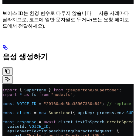
보이스 ID는 환경 변수로 다루지 않습니다 — 사용 사례마다
달라지므로, 코드에 일반 문자열로 두거나(또는 요청 페이로
드에서 전달하세요).
음성 생성하기
import
 { 
Supertone
 } 
from
 "@supertone/supertone"
;
import
 *
 as
 fs
 from
 "node:fs"
;
const
 VOICE_ID
 = 
"20160a4c5ba38967330c84"
; 
// replace w
const
 client
 = 
new
 Supertone
({ 
apiKey:
 process
.
env
.
SUPE
const
 response
 = 
await
 client
.
textToSpeech
.
createSpeech
  voiceId:
 VOICE_ID
,
  apiConvertTextToSpeechUsingCharacterRequest:
 {
    text:
 "Hello from the TypeScript SDK."
,