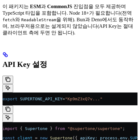
이 패키지는
ESM
과
CommonJS
진입점을 모두 제공하며
TypeScript 타입을 포함합니다. Node 18+가 필요합니다(전역
와
을 위해). Bun과 Deno에서도 동작하
fetch
ReadableStream
며, 브라우저용으로는 설계되지 않았습니다(API Key는 절대
클라이언트 측에 두면 안 됩니다).
API Key 설정
export
 SUPERTONE_API_KEY
=
"Kp9mZ3xQ7v..."
import
 { 
Supertone
 } 
from
 "@supertone/supertone"
;
const
 client
 = 
new
 Supertone
({ 
apiKey:
 process
.
env
.
SUPE