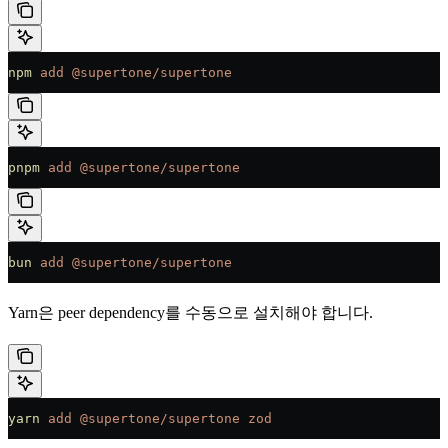
npm
 add
 @supertone/supertone
pnpm
 add
 @supertone/supertone
bun
 add
 @supertone/supertone
Yarn은 peer dependency를 수동으로 설치해야 합니다.
yarn
 add
 @supertone/supertone
 zod