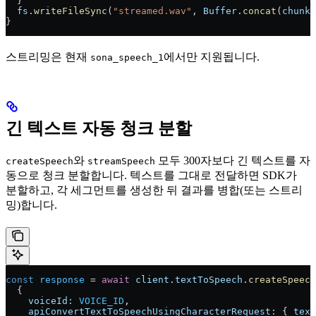
  }
  fs
.
writeFileSync
(
"streamed.wav"
, 
Buffer
.
concat
(
chunks
}
스트리밍은 현재
에서만 지원됩니다.
sona_speech_1
긴 텍스트 자동 청크 분할
와
모두 300자보다 긴 텍스트를 자
createSpeech
streamSpeech
동으로 청크 분할합니다. 텍스트를 그대로 전달하면 SDK가
분할하고, 각 세그먼트를 생성한 뒤 결과를 병합(또는 스트리
밍)합니다.
const
 response
 = 
await
 client
.
textToSpeech
.
createSpeech
  {
    voiceId:
 VOICE_ID
,
    apiConvertTextToSpeechUsingCharacterRequest:
 { 
text