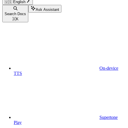
🇺🇸 English
Ask Assistant
Search Docs
⌘
K
On-device
TTS
Supertone
Play