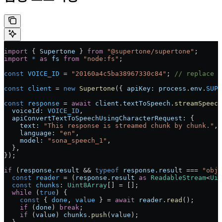
import
 { 
Supertone
 } 
from
 "@supertone/supertone"
;
import
 *
 as
 fs
 from
 "node:fs"
;
const
 VOICE_ID
 = 
"20160a4c5ba38967330c84"
; 
// replace w
const
 client
 = 
new
 Supertone
({ 
apiKey:
 process
.
env
.
SUPE
const
 response
 = 
await
 client
.
textToSpeech
.
streamSpeech
  voiceId:
 VOICE_ID
,
  apiConvertTextToSpeechUsingCharacterRequest:
 {
    text:
 "This response is streamed chunk by chunk."
,
    language:
 "en"
,
    model:
 "sona_speech_1"
,
  },
});
if
 (
response
.
result
 && 
typeof
 response
.
result
 === 
"obje
  const
 reader
 = (
response
.
result
 as
 ReadableStream
<
Uin
  const
 chunks
: 
Uint8Array
[] = [];
  while
 (
true
) {
    const
 { 
done
, 
value
 } = 
await
 reader
.
read
();
    if
 (
done
) 
break
;
    if
 (
value
) 
chunks
.
push
(
value
);