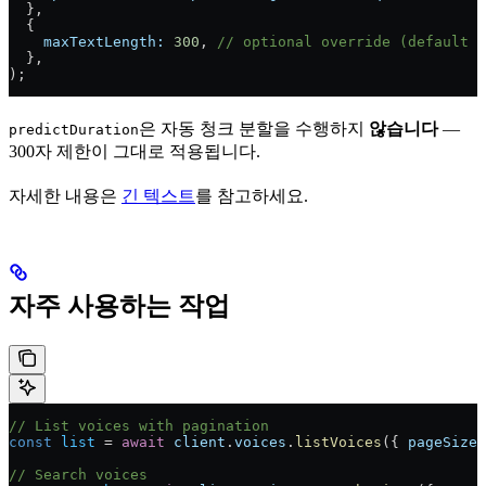
  },
  {
    maxTextLength:
 300
, 
// optional override (default 3
  },
);
은 자동 청크 분할을 수행하지
않습니다
—
predictDuration
300자 제한이 그대로 적용됩니다.
자세한 내용은
긴 텍스트
를 참고하세요.
자주 사용하는 작업
// List voices with pagination
const
 list
 = 
await
 client
.
voices
.
listVoices
({ 
pageSize:
// Search voices